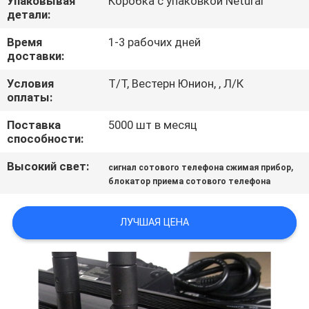
Упаковывая
Коробка с упаковкой Netural
КОНТРОЛЬ
детали:
КАЧЕСТВА
Время
1-3 рабочих дней
доставки:
СВЯЗАТЬСЯ
Условия
Т/Т, Вестерн Юнион, , Л/К
С
оплаты:
НАМИ
Поставка
5000 шт в месяц
способности:
НОВОСТИ
Высокий свет:
,
сигнал сотового телефона сжимая прибор
блокатор приема сотового телефона
СЛУЧАИ
ЛУЧШАЯ ЦЕНА
БЛОГ
ЗАПРОСИТЕ