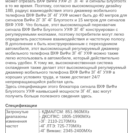
может отрезать ВХФ ВиФи УХФ 2Г 3Г 4Г и сигналы Блуэтоотх
в то же время. Поэтому, согласно высокомощному дизайну
18В, радиус взаимодействия этого джаммер мобильного
телефона ВХФ ВиФи 3Г 4Г УХФ может быть до 40 метров для
сигналов ВиФи 2Г 3Г 4Г Блуэтоотх и 15 метров для сигналов
ВХФ УХФ. Что больше, этот высокомощный перехватчик
сигнала ВХФ ВиФи Блуэтоотх УХФ 3Г 4Г конструирован с
регулируемыми кнопками, поэтому потребители могут легко
определить расстояние взаимодействия и частотную полосу.
В дополнение к быть конструированным с переходником
автомобиля, этот высокомощный регулируемый джаммер
мобильного телефона ВХФ ВиФи 3Г 4Г УХФ можно также
легко использовать в автомобиле, который действительно
очень удобен. К тому же, высококачественная система
охлаждения также делает этот высокомощный регулируемый
джаммер мобильного телефона ВХФ ВиФи 3Г 4Г УХФ в
хороших условиях труда, и также достигает 24/7
непрекращающийся работая цель.
Здесь спецификации этого блокатора сигнала ВХФ ВиФи
Блуэтоотх УХФ наивысшей мощности 3Г 4Г, вас могут
получить больше полезного сведения здесь.
Спецификации
Затронутые
- КДМА/ГСМ: 851-960МХз
диапазоны
- ДКС/ПКС: 1805-1990МХз
изменения
-3Г: 2110-2170МХз
частот
-4Г ЛТЭ: 725-770МХз
-4Г Вимакс: 2345-2400МХз