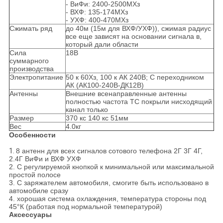
- ВиФи: 2400-2500МХз
- ВХФ: 135-174МХз
- УХФ: 400-470МХз
Сжимать ряд
до 40м (15м для ВХФ/УХФ)), сжимая радиус
все еще зависят на основании сигнала в,
который дали области
Сила
18В
суммарного
производства
Электропитание
50 к 60Хз, 100 к АК 240В; С переходником
АК (АК100-240В-ДК12В)
Антенны
Внешние всенаправленные антенны
полностью частота ТС покрыли нисходящий
канал только
Размер
370 кс 140 кс 51мм
Вес
4.0кг
Особенности
1.
8 антенн для всех сигналов сотового телефона 2Г 3Г 4Г,
2.4Г ВиФи и ВХФ УХФ
2. С регулируемой кнопкой к минимальной или максимальной
простой полосе
3. С заряжателем автомобиля, смогите быть использовано в
автомобиле сразу
4. хорошая система охлаждения, температура стороны под
45°К (работая под нормальной температурой)
Аксессуары