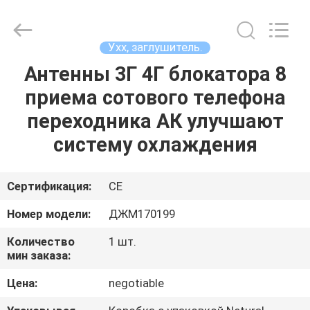
2026
Jammerall
(China)
Co.,
Limited.
Ухх, заглушитель.
All
Rights
Reserved.
Антенны 3Г 4Г блокатора 8
ДОМ
приема сотового телефона
ПРОДУКТЫ
переходника АК улучшают
систему охлаждения
О
НАС
Сертификация:
CE
Номер модели:
ДЖМ170199
ЭКСКУРСИЯ
Количество
1 шт.
ПО
мин заказа:
ФАБРИКЕ
Цена:
negotiable