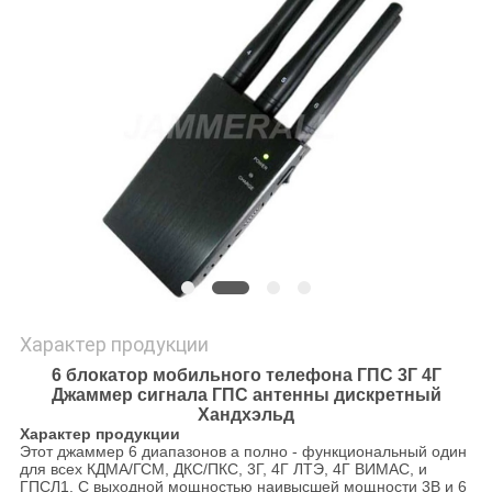
ЦИТАТУ
КАРТА
САЙТА
PRIVACY
POLICY
Характер продукции
6 блокатор мобильного телефона ГПС 3Г 4Г
Джаммер сигнала ГПС антенны дискретный
Хандхэльд
Характер продукции
Этот джаммер 6 диапазонов а полно - функциональный один
для всех КДМА/ГСМ, ДКС/ПКС, 3Г, 4Г ЛТЭ, 4Г ВИМАС, и
ГПСЛ1. С выходной мощностью наивысшей мощности 3В и 6