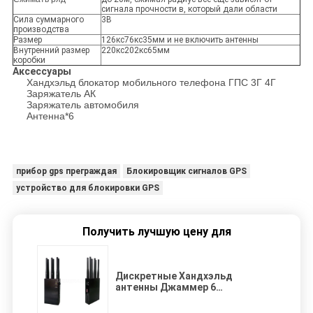
сигнала прочности в, который дали области
Сила суммарного
3В
производства
Размер
126кс76кс35мм и не включить антенны
Внутренний размер
220кс202кс65мм
коробки
Аксессуары
Хандхэльд блокатор мобильного телефона ГПС 3Г 4Г
Заряжатель АК
Заряжатель автомобиля
Антенна*6
прибор gps преграждая
Блокировщик сигналов GPS
устройство для блокировки GPS
Получить лучшую цену для
Дискретные Хандхэльд
антенны Джаммер 6
мобильного телефона
печатают для сигналов ГПС 3Г