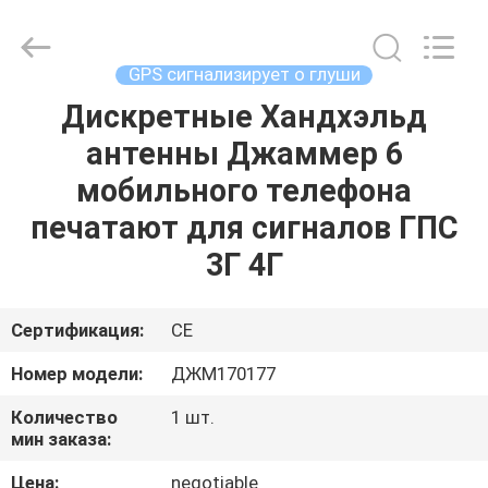
2026
Jammerall
(China)
Co.,
Limited.
GPS сигнализирует о глуши
All
Rights
Reserved.
Дискретные Хандхэльд
ДОМ
антенны Джаммер 6
ПРОДУКТЫ
мобильного телефона
печатают для сигналов ГПС
О
3Г 4Г
НАС
Сертификация:
CE
ЭКСКУРСИЯ
Номер модели:
ДЖМ170177
ПО
Количество
1 шт.
ФАБРИКЕ
мин заказа:
Цена:
negotiable