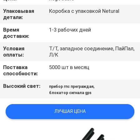
КОНТРОЛЬ
Упаковывая
Коробка с упаковкой Netural
КАЧЕСТВА
детали:
Время
1-3 рабочих дней
СВЯЗАТЬСЯ
доставки:
С
Условия
Т/Т, западное соединение, ПайПал,
НАМИ
оплаты:
Л/К
Поставка
5000 шт в месяц
способности:
НОВОСТИ
Высокий свет:
,
прибор гпс преграждая
блокатор сигнала gps
СЛУЧАИ
ЛУЧШАЯ ЦЕНА
БЛОГ
ЗАПРОСИТЕ