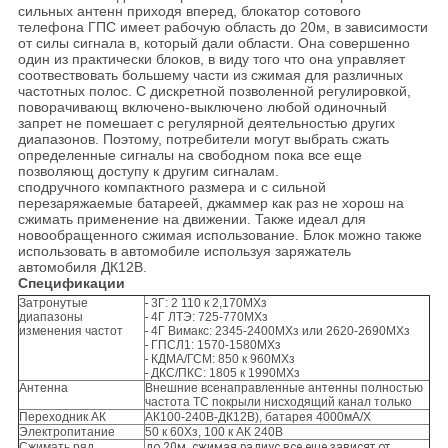
сильных антенн приходя вперед, блокатор сотового
телефона ГПС имеет рабочую область до 20м, в зависимости
от силы сигнала в, который дали области. Она совершенно
один из практически блоков, в виду того что она управляет
соотвествовать большему части из сжимая для различных
частотных полос. С дискретной позволенной регулировкой,
поворачивающ включено-выключено любой одиночный
запрет не помешает с регулярной деятельностью других
диапазонов. Поэтому, потребители могут выбрать сжать
определенные сигналы на свободном пока все еще
позволяющ доступу к другим сигналам.
сподручного компактного размера и с сильной
перезаряжаемые батареей, джаммер как раз не хорош на
сжимать применение на движении. Также идеал для
новообращенного сжимая использование. Блок можно также
использовать в автомобиле используя заряжатель
автомобиля ДК12В.
Спецификации
Затронутые
-
3Г: 2 110 к 2,170МХз
диапазоны
-
4Г ЛТЭ: 725-770МХз
изменения частот
-
4Г Вимакс: 2345-2400МХз или 2620-2690МХз
-
ГПСЛ1: 1570-1580МХз
-
КДМА/ГСМ: 850 к 960МХз
-
ДКС/ПКС: 1805 к 1990МХз
Антенна
Внешние всенаправленные антенны полностью
частота ТС покрыли нисходящий канал только
Переходник АК
АК100-240В-ДК12В), батарея 4000мА/Х
Электропитание
50 к 60Хз, 100 к АК 240В
Сжимать ряд
до 20м, сжимая радиус все еще зависят от